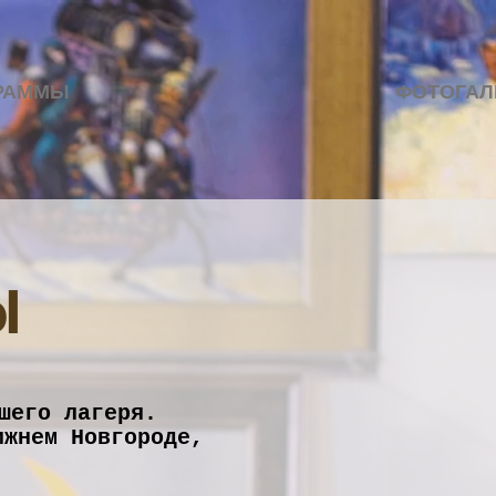
РАММЫ
ФОТОГАЛ
Ы
шего лагеря.
ижнем Новгороде,