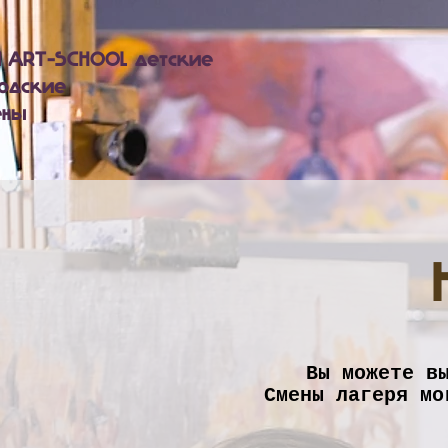
 ART-SCHOOL детские
одские
ены
Вы можете в
Смены лагеря мо